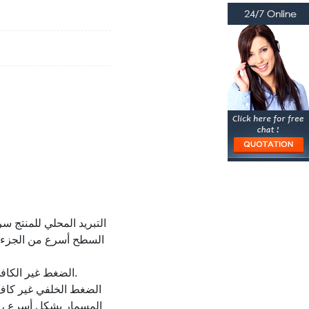
السطح أسرع من الجزء الم
3. الضغط غير الكافي وضغط الإمساك يجعل المصهور غير قريب من سطح التجويف ، وهو ما لا يفضي إلى الإرهاق.
المسمار بشكل أسرع ، مما