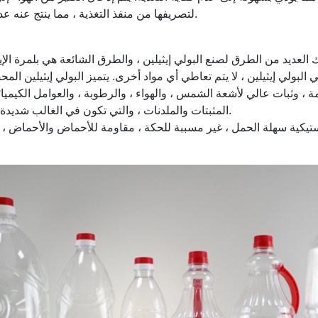
لتصريفها من منفذ التغذية ، مما ينتج عنه عدد كبير من فقاعات الهواء.
 ، وثبات عالي لأشعة الشمس ، والهواء ، والرطوبة ، والعوامل الكيميائي
المثبتات والملدنات ، والتي تكون في الغالب شديدة السمية أو شديدة السمية.
تيكية سهلة الحمل ، غير مسببة للحكة ، مقاومة للأحماض والأحماض ، سه