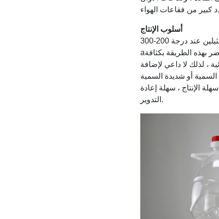
أسلوب الإنتاج
هناك العديد من الطرق لصنع البولي إيثيلين ، والطرق الشائعة هي بلمرة الإيثيلين عند درجة 200-300 a1000-2000
aالغلاف الجوي ، في البولي إيثيلين ، لا يتم تعاطي أي مواد أخرى. يتميز البولي إيثيلين المحضر بهذه الطريقة بكثافة
ة ، لذلك لا داعي لإضافة
لة الإنتاج ، سهلة إعادة
التدوير.