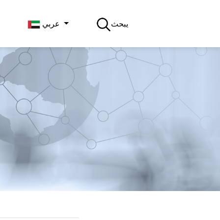
يبحث
عربي