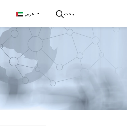
يبحث
عربي