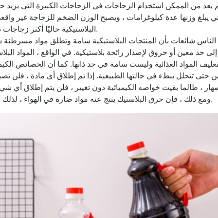
لتي يبلغ وزنها عدة كيلوغرامات ، ويصبح الوزن الضخم للزجاجة غير واقعي
البلاستيكية حاليًا أكثر زجاجات تعبئة صلصة الصويا مثالية.
الناس شائعات بأن المنتجات البلاستيكية سامة وتطلق مواد مسرطنة سام
ى حد معين أو حروق لإصدار رائحة بلاستيكية. في الواقع ، المواد البلا
لتغليف المواد الغذائية وليست سامة في حد ذاتها. كما أن الخصائص الكي
 حتى تتحلل ببطء في حالتها الطبيعية. إذا تم إطلاق أي مادة ، فلن تصبح
صهار ، طالما بقيت خواصه الكيميائية دون تغيير ، فلن يتم إطلاق أي شيء
ومع ذلك ، فإن حرق البلاستيك ينتج عنه مواد ضارة في الهواء ، لذلك لا تحرق القمامة كما تشاء.